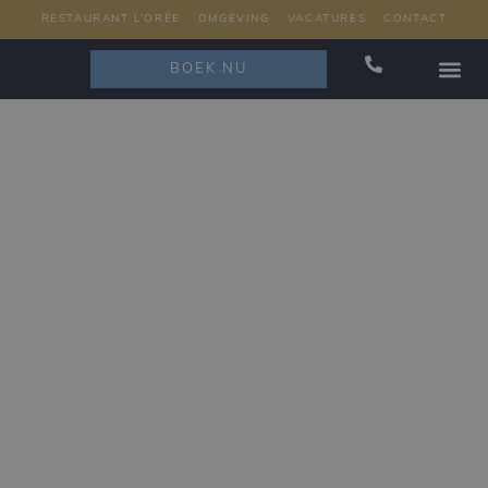
RESTAURANT L’ORÉE
OMGEVING
VACATURES
CONTACT
BOEK NU
RESTAURAN