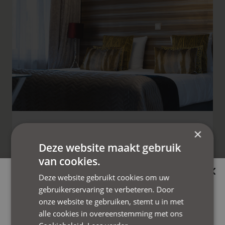
×
KAMERS & TARIEVEN
Deze website maakt gebruik
van cookies.
Slenaker Vallei beschikt over 20 hotelkamers,
van een Cosy forest kamer tot Lovely Cool Wow
OPENINGSTIJDEN 2026
Deze website gebruikt cookies om uw
Junior Suites, allen voorzien van een zeer
gebruikerservaring te verbeteren. Door
In 2026 zijn wij alle maandagen gesloten. Dit geldt
onze website te gebruiken, stemt u in met
comfortabele inrichting.
de
niet voor feestdagen zoals de 2
Paas- en
alle cookies in overeenstemming met ons
Pinksterdag.