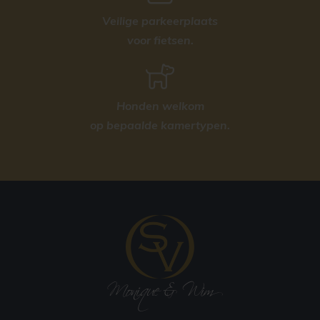
Veilige parkeerplaats
voor fietsen.
Honden welkom
op bepaalde kamertypen.
Monique & Wim