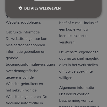
Voor meer informatie kan
deze aan te passen of te
DETAILS WEERGEVEN
u ons cookiebeleid, zoals
verwijderen door de
gepubliceerd op de
website-eigenaar een
Website, raadplegen.
brief of e-mail, inclusief
een kopie van uw
Gebruikte informatie
identiteitskaart te
De website-eigenaar kan
versturen.
niet-persoonsgebonden
informatie gebruiken om
De website-eigenaar zal
globale
daarna zo snel mogelijk
traceringsinformatieverslagen
alles in het werk stellen
over demografische
om uw verzoek in te
gegevens van de
willigen.
Website-gebruikers en
Algemene informatie
het gebruik van de
Het beleid voor de
Website te genereren. De
bescherming van uw
traceringsinformatie in