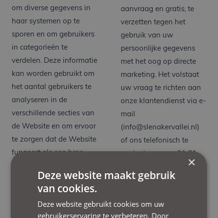
om diverse gegevens in
aanvraag en gratis, te
haar systemen op te
verzetten tegen het
sporen en om gebruikers
gebruik van uw
in categorieën te
persoonlijke gegevens
verdelen. Deze informatie
met het oog op directe
kan worden gebruikt om
marketing. Het volstaat
het aantal gebruikers te
uw vraag te richten aan
analyseren in de
onze klantendienst via e-
verschillende secties van
mail
de Website en om ervoor
(info@slenakervallei.nl)
te zorgen dat de Website
of ons telefonisch te
fungeert als een bron
contacteren op +31 61
×
van informatie die nuttig
323 57 89.
Deze website maakt gebruik
en doeltreffend is.
van cookies.
Wie is verantwoordelijk
Noch de cookies, noch de
voor de verwerking van
Deze website gebruikt cookies om uw
web beacons van de
uw persoonlijke
gebruikerservaring te verbeteren. Door