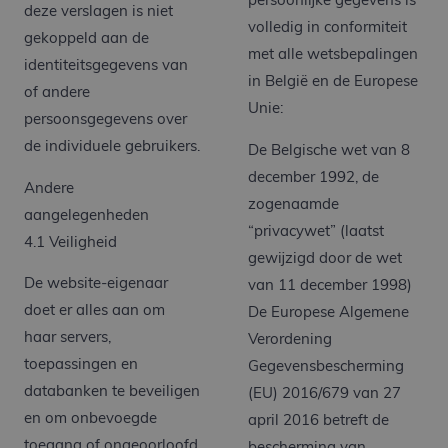
persoonlijke gegevens is
deze verslagen is niet
volledig in conformiteit
gekoppeld aan de
met alle wetsbepalingen
identiteitsgegevens van
in België en de Europese
of andere
Unie:
persoonsgegevens over
de individuele gebruikers.
De Belgische wet van 8
december 1992, de
Andere
zogenaamde
aangelegenheden
“privacywet” (laatst
4.1 Veiligheid
gewijzigd door de wet
De website-eigenaar
van 11 december 1998)
doet er alles aan om
De Europese Algemene
haar servers,
Verordening
toepassingen en
Gegevensbescherming
databanken te beveiligen
(EU) 2016/679 van 27
en om onbevoegde
april 2016 betreft de
toegang of ongeoorloofd