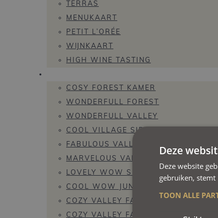
TERRAS
MENUKAART
PETIT L’ORÉE
WIJNKAART
HIGH WINE TASTING
KAMERS
COSY FOREST KAMER
WONDERFULL FOREST
WONDERFULL VALLEY
COOL VILLAGE SIDE
FABULOUS VALLEY
Deze websit
MARVELOUS VALLEY
Deze website geb
LOVELY WOW SUITE
gebruiken, stemt
COOL WOW JUNIOR SUITE
TOON ALLE PAR
COZY VALLEY FAMILIEKAMER (3 PERS
COZY VALLEY FAMILIEKAMER (4 PERS