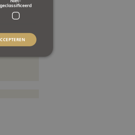
Niet-
geclassificeerd
ACCEPTEREN