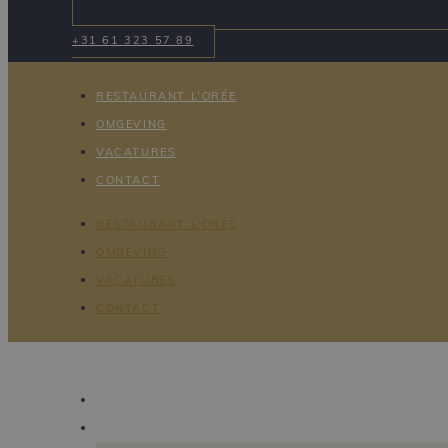
+31 61 323 57 89
RESTAURANT L’ORÉE
OMGEVING
VACATURES
CONTACT
RESTAURANT L’ORÉE
OMGEVING
VACATURES
CONTACT
HOTEL
RESTAURANT L’ORÉE