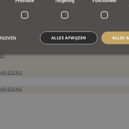
Prestatie
Targeting
Functioneel
T
ERGEVEN
ALLES AFWIJZEN
ALLES 
ENT
EI
NBIEDING
NBIEDING