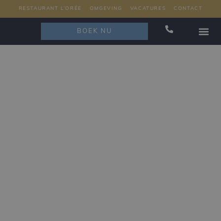
RESTAURANT L’ORÉE
OMGEVING
VACATURES
CONTACT
BOEK NU
RESTAURAN