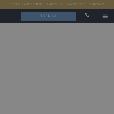
RESTAURANT L’ORÉE
OMGEVING
VACATURES
CONTACT
BOEK NU
RESTAURAN