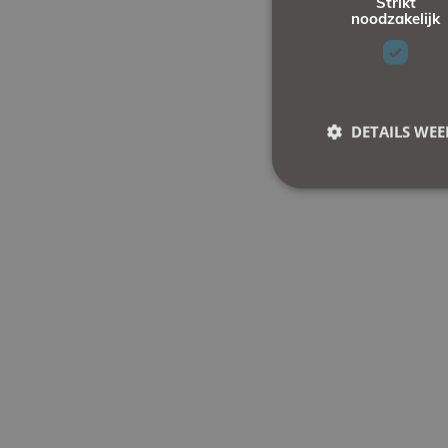
Strikt
noodzakelijk
DETAILS WE