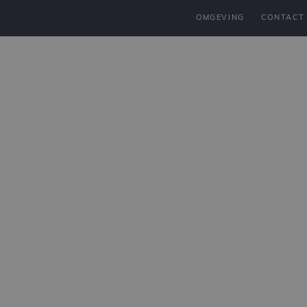
OMGEVING
CONTACT
RESTAURANT L’ORÉE
KAMERS
ARRANGEMENTEN