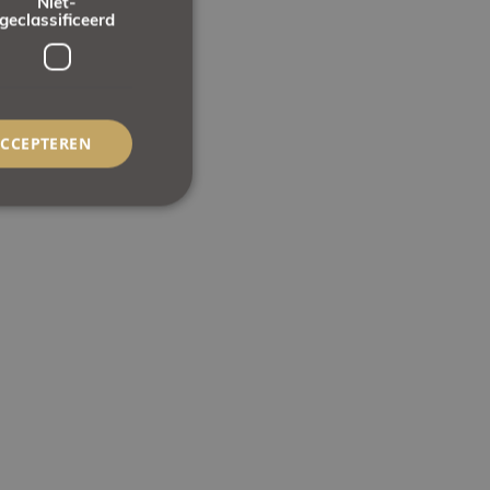
Niet-
geclassificeerd
ACCEPTEREN