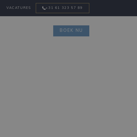
VACATURES
+31 61 323 57 89
BOEK NU
AANBIEDINGEN