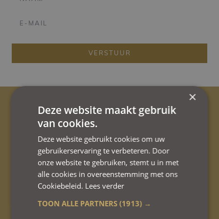
VERSTUUR
×
Deze website maakt gebruik
van cookies.
Deze website gebruikt cookies om uw
Eigen parking
gebruikerservaring te verbeteren. Door
met 4 laadpunten.
onze website te gebruiken, stemt u in met
alle cookies in overeenstemming met ons
Cookiebeleid.
Lees verder
Veilige parkeerplaats
TOON ALLE PARTNERS
(1913) →
voor fietsen.