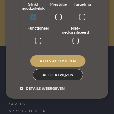
Strikt
Prestatie
Targeting
noodzakelijk
Honden welkom
op bepaalde kamertypen.
Functioneel
Niet-
geclassificeerd
ALLES ACCEPTEREN
Monique & Wim
ALLES AFWIJZEN
DETAILS WEERGEVEN
HOTEL
RESTAURANT L’ORÉE
KAMERS
ARRANGEMENTEN