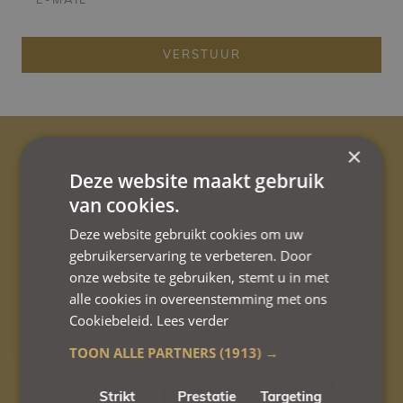
VERSTUUR
×
Deze website maakt gebruik
van cookies.
Eigen parking
Deze website gebruikt cookies om uw
met 4 laadpunten.
gebruikerservaring te verbeteren. Door
onze website te gebruiken, stemt u in met
alle cookies in overeenstemming met ons
Cookiebeleid.
Lees verder
Veilige parkeerplaats
voor fietsen.
TOON ALLE PARTNERS
(1913) →
Strikt
Prestatie
Targeting