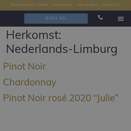
RESTAURANT L’ORÉE
OMGEVING
VACATURES
CONTACT
BOEK NU
RESTAURAN
Herkomst:
Nederlands-Limburg
Pinot Noir
Chardonnay
Pinot Noir rosé 2020 “Julie”