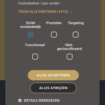
Eigen parking
Cookiebeleid.
Lees verder
met 4 laadpunten.
TOON ALLE PARTNERS
(1913) →
Strikt
Prestatie
Targeting
noodzakelijk
Veilige parkeerplaats
voor fietsen.
Functioneel
Niet-
geclassificeerd
Honden welkom
op bepaalde kamertypen.
ALLES ACCEPTEREN
ALLES AFWIJZEN
Monique & Wim
DETAILS WEERGEVEN