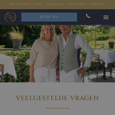
RESTAURANT L’ORÉE
OMGEVING
VACATURES
CONTACT
BOEK NU
VEELGESTELDE VRAGEN