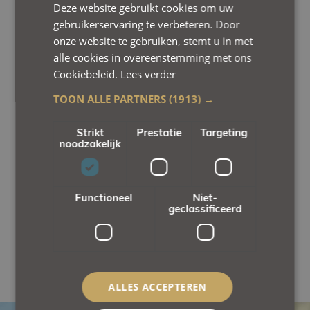
Deze website gebruikt cookies om uw
We hebben genoten van ons verblijf in dit hotel.
gebruikerservaring te verbeteren. Door
De kamer (Fabulous Valley) met uitzicht op het
onze website te gebruiken, stemt u in met
riviertje de Gulp was heel leuk ingericht. Het bed
alle cookies in overeenstemming met ons
(boxspring) sliep heerlijk. Op de begane grond is
Cookiebeleid.
Lees verder
een mooi ingerichte loungeplek. Het
TOON ALLE PARTNERS
(1913) →
ontbijtbuffet is goed voorzien en wordt op tijd
aangevuld en bovenal lekker. Thee of koffie
Strikt
Prestatie
Targeting
wordt op verzoek aan tafel geserveerd. We
noodzakelijk
hebben op 1 avond genoten van fine dining, het
menu “De Vallei”, dit was heerlijk. Kortom dit
hotel is een aanrader.
Functioneel
Niet-
geclassificeerd
ALBERT O
Tripadvisor
ALLES ACCEPTEREN