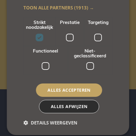
TOON ALLE PARTNERS
(1913) →
Veilige parkeerplaats
Strikt
Prestatie
Targeting
noodzakelijk
voor fietsen.
Functioneel
Niet-
geclassificeerd
Honden welkom
op bepaalde kamertypen.
ALLES ACCEPTEREN
ALLES AFWIJZEN
Monique & Wim
DETAILS WEERGEVEN