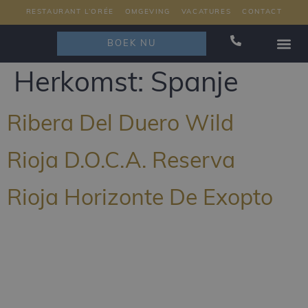
RESTAURANT L’ORÉE
OMGEVING
VACATURES
CONTACT
BOEK NU
RESTAURAN
Herkomst:
Spanje
Ribera Del Duero Wild
Rioja D.O.C.A. Reserva
Rioja Horizonte De Exopto
Schrijf u in voor onze nieuwsbrief en blijf als eerste op de